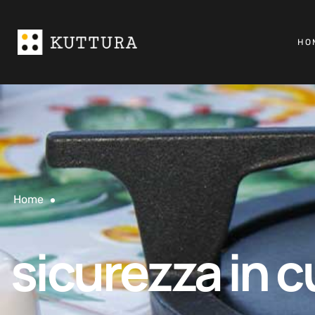
HO
Home
sicurezza in c