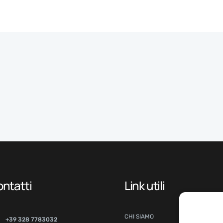
ntatti
Link utili
CHI SIAMO
+39 328 7783032