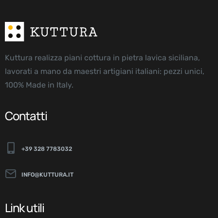
Kuttura realizza piani cottura in pietra lavica siciliana,
lavorati a mano da maestri artigiani italiani: pezzi unici,
100% Made in Italy.
Contatti
+39 328 7783032
INFO@KUTTURA.IT
Link utili